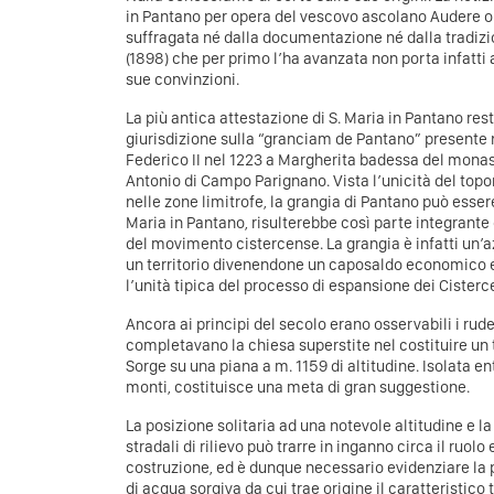
in Pantano per opera del vescovo ascolano Audere o
suffragata né dalla documentazione né dalla tradizio
(1898) che per primo l’ha avanzata non porta infatti
sue convinzioni.
La più antica attestazione di S. Maria in Pantano re
giurisdizione sulla “granciam de Pantano” presente
Federico II nel 1223 a Margherita badessa del monas
Antonio di Campo Parignano. Vista l’unicità del topon
nelle zone limitrofe, la grangia di Pantano può essere
Maria in Pantano, risulterebbe così parte integrante 
del movimento cistercense. La grangia è infatti un’a
un territorio divenendone un caposaldo economico e
l’unità tipica del processo di espansione dei Cisterc
Ancora ai principi del secolo erano osservabili i rude
completavano la chiesa superstite nel costituire un t
Sorge su una piana a m. 1159 di altitudine. Isolata ent
monti, costituisce una meta di gran suggestione.
La posizione solitaria ad una notevole altitudine e 
stradali di rilievo può trarre in inganno circa il ruolo 
costruzione, ed è dunque necessario evidenziare la 
di acqua sorgiva da cui trae origine il caratteristic