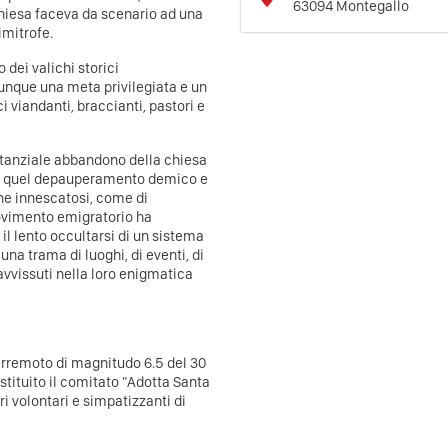
63094
Montegallo
 chiesa faceva da scenario ad una
imitrofe.
 dei valichi storici
dunque una meta privilegiata e un
i viandanti, braccianti, pastori e
tanziale abbandono della chiesa
di quel depauperamento demico e
e innescatosi, come di
movimento emigratorio ha
l lento occultarsi di un sistema
una trama di luoghi, di eventi, di
avvissuti nella loro enigmatica
terremoto di magnitudo 6.5 del 30
stituito il comitato "Adotta Santa
i volontari e simpatizzanti di