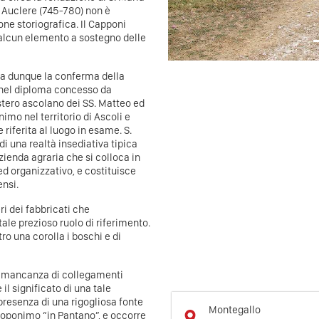
 Auclere (745-780) non è
ne storiografica. Il Capponi
 alcun elemento a sostegno delle
sta dunque la conferma della
 nel diploma concesso da
tero ascolano dei SS. Matteo ed
imo nel territorio di Ascoli e
 riferita al luogo in esame. S.
di una realtà insediativa tipica
zienda agraria che si colloca in
d organizzativo, e costituisce
ensi.
ri dei fabbricati che
ale prezioso ruolo di riferimento.
ro una corolla i boschi e di
la mancanza di collegamenti
e il significato di una tale
presenza di una rigogliosa fonte
Montegallo
o toponimo “in Pantano”, e occorre