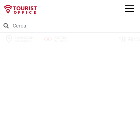
MONTECCHIA
PUNTI DI
Filtra
DI CROSARA
INTERESSE
PERCORSI
EVENTI