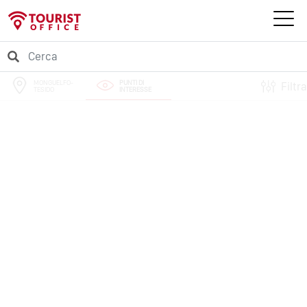
MONGUELFO-
PUNTI DI
Filtra
TESIDO
INTERESSE
PERCORSI
EVENTI