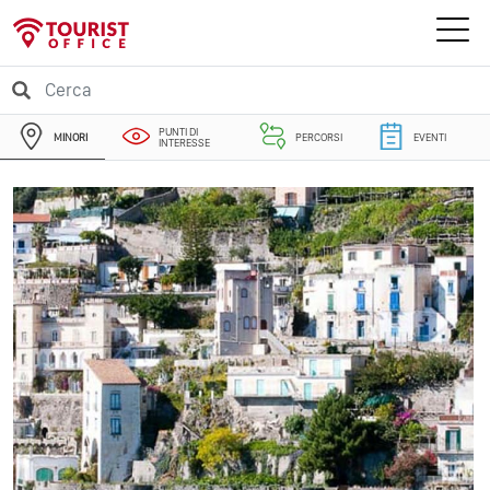
PUNTI DI
MINORI
PERCORSI
EVENTI
INTERESSE