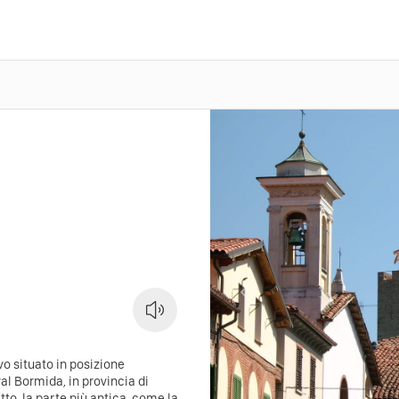
Previous
ivo situato in posizione
al Bormida, in provincia di
tto, la parte più antica, come la