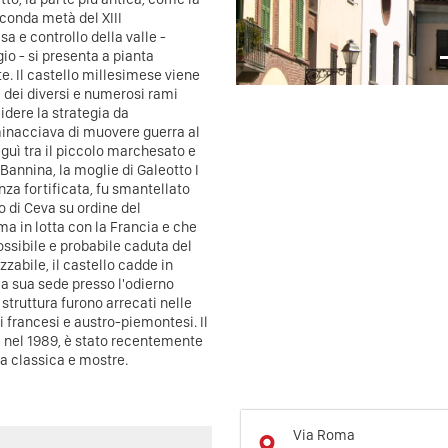
econda metà del XIII
a e controllo della valle -
o - si presenta a pianta
te. Il castello millesimese viene
e dei diversi e numerosi rami
idere la strategia da
minacciava di muovere guerra al
guì tra il piccolo marchesato e
Bannina, la moglie di Galeotto I
nza fortificata, fu smantellato
 di Ceva su ordine del
ma in lotta con la Francia e che
possibile e probabile caduta del
zzabile, il castello cadde in
la sua sede presso l'odierno
 struttura furono arrecati nelle
ti francesi e austro-piemontesi.
Il
 nel 1989, è stato recentemente
ca classica e mostre.
Via Roma