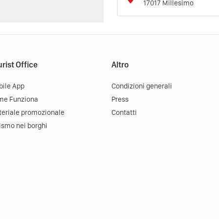
17017
Millesimo
rist Office
Altro
ile App
Condizioni generali
me Funziona
Press
eriale promozionale
Contatti
ismo nei borghi