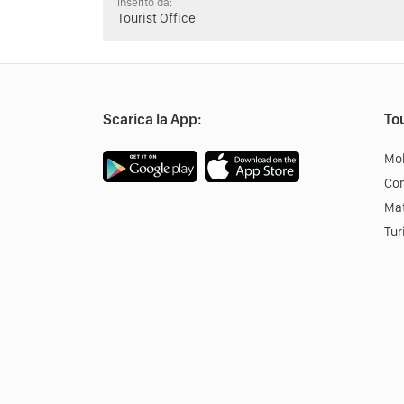
Inserito da:
Tourist Office
Scarica la App:
Tou
Mob
Co
Mat
Tur