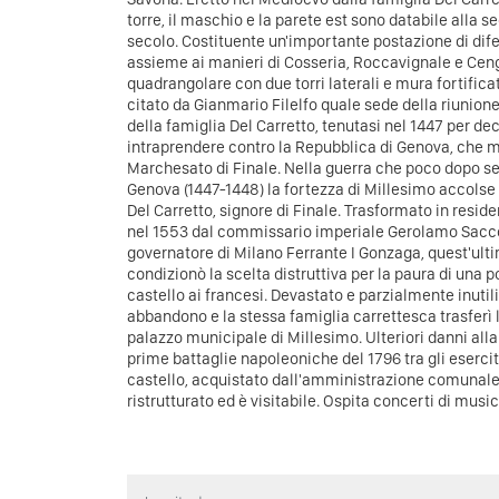
torre, il maschio e la parete est sono databile alla s
secolo.
Costituente un'importante postazione di difes
assieme ai manieri di Cosseria, Roccavignale e Cengi
quadrangolare con due torri laterali e mura fortifica
citato da Gianmario Filelfo quale sede della riunion
della famiglia Del Carretto, tenutasi nel 1447 per dec
intraprendere contro la Repubblica di Genova, che 
Marchesato di Finale. Nella guerra che poco dopo se
Genova (1447-1448) la fortezza di Millesimo accolse 
Del Carretto, signore di Finale.
Trasformato in reside
nel 1553 dal commissario imperiale Gerolamo Sacco
governatore di Milano Ferrante I Gonzaga, quest'ulti
condizionò la scelta distruttiva per la paura di una 
castello ai francesi. Devastato e parzialmente inutili
abbandono e la stessa famiglia carrettesca trasferì 
palazzo municipale di Millesimo. Ulteriori danni alla
prime battaglie napoleoniche del 1796 tra gli eserci
castello, acquistato dall'amministrazione comunale
ristrutturato ed è visitabile. Ospita concerti di musi