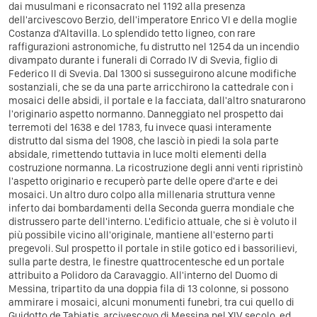
dai musulmani e riconsacrato nel 1192 alla presenza
dell'arcivescovo Berzio, dell'imperatore Enrico VI e della moglie
Costanza d'Altavilla. Lo splendido tetto ligneo, con rare
raffigurazioni astronomiche, fu distrutto nel 1254 da un incendio
divampato durante i funerali di Corrado IV di Svevia, figlio di
Federico II di Svevia. Dal 1300 si susseguirono alcune modifiche
sostanziali, che se da una parte arricchirono la cattedrale con i
mosaici delle absidi, il portale e la facciata, dall'altro snaturarono
l'originario aspetto normanno. Danneggiato nel prospetto dai
terremoti del 1638 e del 1783, fu invece quasi interamente
distrutto dal sisma del 1908, che lasciò in piedi la sola parte
absidale, rimettendo tuttavia in luce molti elementi della
costruzione normanna. La ricostruzione degli anni venti ripristinò
l'aspetto originario e recuperò parte delle opere d'arte e dei
mosaici. Un altro duro colpo alla millenaria struttura venne
inferto dai bombardamenti della Seconda guerra mondiale che
distrussero parte dell'interno. L'edificio attuale, che si è voluto il
più possibile vicino all'originale, mantiene all'esterno parti
pregevoli. Sul prospetto il portale in stile gotico ed i bassorilievi,
sulla parte destra, le finestre quattrocentesche ed un portale
attribuito a Polidoro da Caravaggio. All'interno del Duomo di
Messina, tripartito da una doppia fila di 13 colonne, si possono
ammirare i mosaici, alcuni monumenti funebri, tra cui quello di
Guidotto de Tabiatis, arcivescovo di Messina nel XIV secolo, ed