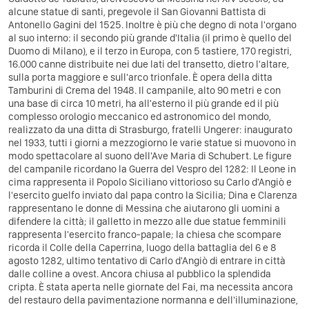
alcune statue di santi, pregevole il San Giovanni Battista di
Antonello Gagini del 1525. Inoltre è più che degno di nota l'organo
al suo interno: il secondo più grande d'Italia (il primo è quello del
Duomo di Milano), e il terzo in Europa, con 5 tastiere, 170 registri,
16.000 canne distribuite nei due lati del transetto, dietro l'altare,
sulla porta maggiore e sull'arco trionfale. È opera della ditta
Tamburini di Crema del 1948. Il campanile, alto 90 metri e con
una base di circa 10 metri, ha all'esterno il più grande ed il più
complesso orologio meccanico ed astronomico del mondo,
realizzato da una ditta di Strasburgo, fratelli Ungerer: inaugurato
nel 1933, tutti i giorni a mezzogiorno le varie statue si muovono in
modo spettacolare al suono dell'Ave Maria di Schubert. Le figure
del campanile ricordano la Guerra del Vespro del 1282: Il Leone in
cima rappresenta il Popolo Siciliano vittorioso su Carlo d'Angiò e
l'esercito guelfo inviato dal papa contro la Sicilia; Dina e Clarenza
rappresentano le donne di Messina che aiutarono gli uomini a
difendere la città; il galletto in mezzo alle due statue femminili
rappresenta l'esercito franco-papale; la chiesa che scompare
ricorda il Colle della Caperrina, luogo della battaglia del 6 e 8
agosto 1282, ultimo tentativo di Carlo d'Angiò di entrare in città
dalle colline a ovest. Ancora chiusa al pubblico la splendida
cripta. È stata aperta nelle giornate del Fai, ma necessita ancora
del restauro della pavimentazione normanna e dell'illuminazione,