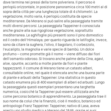
dove termina nei pressi della torre polveriera. Il percorso è
perlopiù orizzontale, in posizione panoramica circa 100 metri al di
sopra della città per una lunghezza totale di 4 chilometri. La
vegetazione, molto varia, è perlopiù costituita da specie
mediterranee. Da Merano si può salire alla passeggiata tramite
molti diversi percorsi. La passeggiata Tappeiner è conosciuta
anche grazie alla sua rigogliosa vegetazione, soprattutto
mediterranea. Le aghifoglie più presenti sono il pino domestico
ed il cedro dell’Himalaya; per quanto riguarda le latifoglie, invece,
sono da citare la sughera, l'olivo, il bagolaro, il corbezzolo,
l'eucalipto, la magnolia e varie specie di bambù. Un dolce
profumo – come promette già il nome – viene diffuso dai fiori
dell'osmanto odoroso. Si trovano anche palme della Cina, agavi,
aloe, opuntie, accanto a molte piante da fiori e piante
tappezzanti. Il comune di Merano tiene un catasto alberi,
consultabile online, nel quale è elencata anche una buona parte
di piante e arbusti della Tappeiner. Una statistica in questo
catasto enumera più di 400 esemplari di alberi ed arbusti. Lungo
la passeggiata questi esemplari presentano una targhetta
numerica, cosicché la Tappeiner può essere utilizzata anche
come percorso botanico di apprendimento. La passeggiata trae il
suo nome da colui che la finanziò, cioè il medico, botanico ed
antropologo Franz Tappeiner. Tappeiner, nativo di Lasa, aveva
aperto uno studio medico a Merano dal 1846; grazie ai suoi