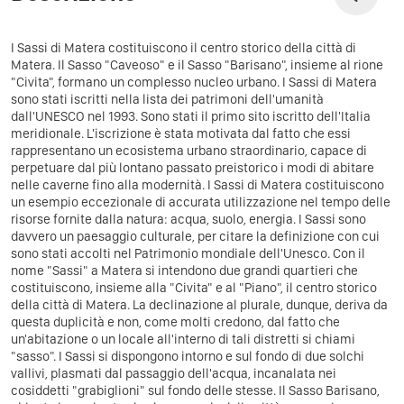
I Sassi di Matera costituiscono il centro storico della città di
Matera. Il Sasso "Caveoso" e il Sasso "Barisano", insieme al rione
"Civita", formano un complesso nucleo urbano. I Sassi di Matera
sono stati iscritti nella lista dei patrimoni dell'umanità
dall'UNESCO nel 1993. Sono stati il primo sito iscritto dell'Italia
meridionale. L'iscrizione è stata motivata dal fatto che essi
rappresentano un ecosistema urbano straordinario, capace di
perpetuare dal più lontano passato preistorico i modi di abitare
nelle caverne fino alla modernità. I Sassi di Matera costituiscono
un esempio eccezionale di accurata utilizzazione nel tempo delle
risorse fornite dalla natura: acqua, suolo, energia. I Sassi sono
davvero un paesaggio culturale, per citare la definizione con cui
sono stati accolti nel Patrimonio mondiale dell'Unesco. Con il
nome "Sassi" a Matera si intendono due grandi quartieri che
costituiscono, insieme alla "Civita" e al "Piano", il centro storico
della città di Matera. La declinazione al plurale, dunque, deriva da
questa duplicità e non, come molti credono, dal fatto che
un'abitazione o un locale all'interno di tali distretti si chiami
"sasso". I Sassi si dispongono intorno e sul fondo di due solchi
vallivi, plasmati dal passaggio dell'acqua, incanalata nei
cosiddetti "grabiglioni" sul fondo delle stesse. Il Sasso Barisano,