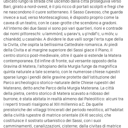
ubicato lungo la strada che uscendo dalla città proseguiva verso
Bari, girato a nord-ovest, è il più ricco di portali scolpiti e fregi che
ne nascondono il cuore sotterraneo. Il Sasso Caveoso, che guarda
invece a sud, verso Montescaglioso, è disposto proprio come la
cavea di un teatro, con le case-grotte che scendono a gradoni.
All'interno dei due Sassi vi sono poi vari quartieri, rioni e contrade
dai nomi pittoreschi: u lammòrd, u parav's, u p'ndàf'c, u mòlv, u
chianèdd, u casalnàv. A dividere le due valli sorge l'erta rupe della
la Civita, che ospita la bellissima Cattedrale romanica. Ai piedi
della Civita e al margine superiore dei Sassi giace il Piano, il
centro storico post-medievale, oltre il quale si estende la Matera
contemporanea. Ed infine di fronte, sul versante opposto della
Gravina di Matera, l'altopiano della Murgia funge da magnifica
quinta naturale a tale scenario, con le numerose chiese rupestri
sparse lungo i pendii delle gravine protette dall'istituzione del
Parco archeologico storico-naturale delle Chiese rupestri del
Materano, detto anche Parco della Murgia Materana. La città
della pietra, centro storico di Matera scavato a ridosso del
burrone, è stata abitata in realtà almeno dal Paleolitico: alcuni tra
i reperti trovati risalgono al XIII millennio a.C. Da quelle
preistoriche dei villaggi trincerati del periodo neolitico, all'habitat
della civiltà rupestre di matrice orientale (IX-XI secolo), che
costituisce il sostrato urbanistico dei Sassi, con i suoi
camminamenti, canalizzazioni, cisterne; dalla civitas di matrice