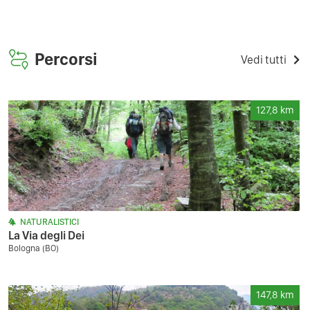
Percorsi
Vedi tutti
127,8
km
NATURALISTICI
La Via degli Dei
Bologna (BO)
147,8
km