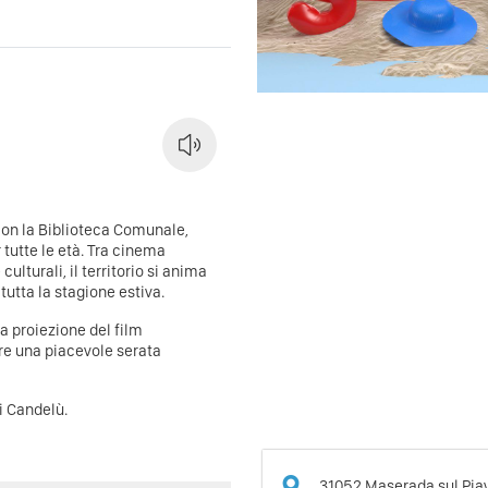
con la Biblioteca Comunale,
tutte le età. Tra cinema
ulturali, il territorio si anima
utta la stagione estiva.
a proiezione del film
ere una piacevole serata
di Candelù.
31052
Maserada sul Pia