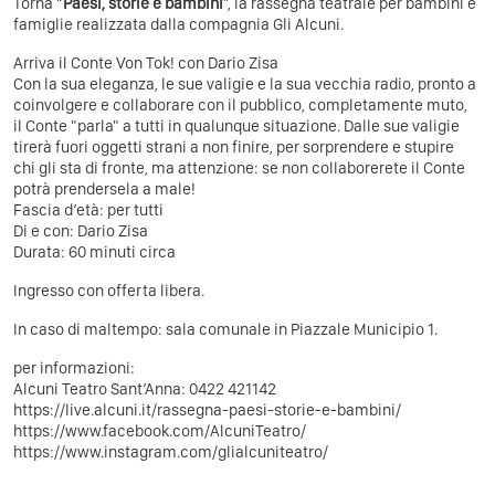
Torna “
Paesi, storie e bambini
”, la rassegna teatrale per bambini e
famiglie realizzata dalla compagnia Gli Alcuni.
Arriva il Conte Von Tok! con Dario Zisa
Con la sua eleganza, le sue valigie e la sua vecchia radio, pronto a
coinvolgere e collaborare con il pubblico, completamente muto,
il Conte "parla" a tutti in qualunque situazione. Dalle sue valigie
tirerà fuori oggetti strani a non finire, per sorprendere e stupire
chi gli sta di fronte, ma attenzione: se non collaborerete il Conte
potrà prendersela a male!
Fascia d’età: per tutti
Di e con: Dario Zisa
Durata: 60 minuti circa
Ingresso con offerta libera.
In caso di maltempo: sala comunale in Piazzale Municipio 1.
per informazioni:
Alcuni Teatro Sant’Anna: 0422 421142
https://live.alcuni.it/rassegna-paesi-storie-e-bambini/
https://www.facebook.com/AlcuniTeatro/
https://www.instagram.com/glialcuniteatro/