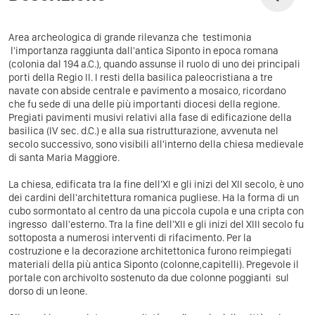
Area archeologica di grande rilevanza che testimonia
l'importanza raggiunta dall'antica Siponto in epoca romana
(colonia dal 194 a.C.), quando assunse il ruolo di uno dei principali
porti della Regio II. I resti della basilica paleocristiana a tre
navate con abside centrale e pavimento a mosaico, ricordano
che fu sede di una delle più importanti diocesi della regione.
Pregiati pavimenti musivi relativi alla fase di edificazione della
basilica (IV sec. d.C.) e alla sua ristrutturazione, avvenuta nel
secolo successivo, sono visibili all'interno della chiesa medievale
di santa Maria Maggiore.
La chiesa, edificata tra la fine dell'XI e gli inizi del XII secolo, è uno
dei cardini dell'architettura romanica pugliese. Ha la forma di un
cubo sormontato al centro da una piccola cupola e una cripta con
ingresso dall'esterno. Tra la fine dell'XII e gli inizi del XIII secolo fu
sottoposta a numerosi interventi di rifacimento. Per la
costruzione e la decorazione architettonica furono reimpiegati
materiali della più antica Siponto (colonne,capitelli). Pregevole il
portale con archivolto sostenuto da due colonne poggianti sul
dorso di un leone.