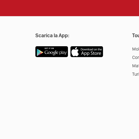
Scarica la App:
Tou
Mob
Co
Mat
Tur