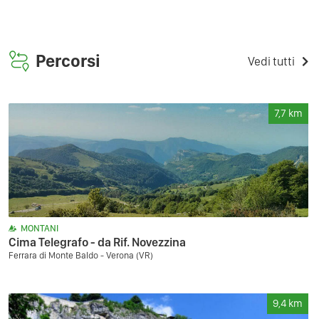
Percorsi
Vedi tutti
7,7
km
MONTANI
Cima Telegrafo - da Rif. Novezzina
Ferrara di Monte Baldo - Verona (VR)
9,4
km