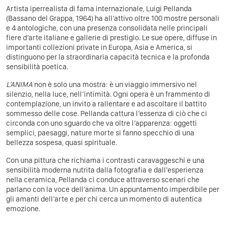
Artista iperrealista di fama internazionale, Luigi Pellanda
(Bassano del Grappa, 1964) ha all’attivo oltre 100 mostre personali
e 4 antologiche, con una presenza consolidata nelle principali
fiere d’arte italiane e gallerie di prestigio. Le sue opere, diffuse in
importanti collezioni private in Europa, Asia e America, si
distinguono per la straordinaria capacità tecnica e la profonda
sensibilità poetica.
L’ANIMA
non è solo una mostra: è un viaggio immersivo nel
silenzio, nella luce, nell’intimità. Ogni opera è un frammento di
contemplazione, un invito a rallentare e ad ascoltare il battito
sommesso delle cose. Pellanda cattura l’essenza di ciò che ci
circonda con uno sguardo che va oltre l’apparenza: oggetti
semplici, paesaggi, nature morte si fanno specchio di una
bellezza sospesa, quasi spirituale.
Con una pittura che richiama i contrasti caravaggeschi e una
sensibilità moderna nutrita dalla fotografia e dall’esperienza
nella ceramica, Pellanda ci conduce attraverso scenari che
parlano con la voce dell’anima. Un appuntamento imperdibile per
gli amanti dell’arte e per chi cerca un momento di autentica
emozione.