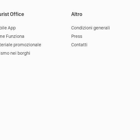
rist Office
Altro
ile App
Condizioni generali
me Funziona
Press
eriale promozionale
Contatti
ismo nei borghi