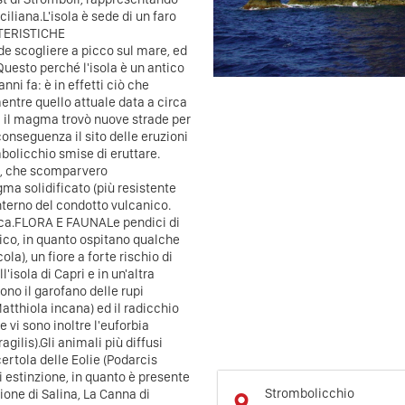
ciliana.L'isola è sede di un faro
TTERISTICHE
e scogliere a picco sul mare, ed
Questo perché l'isola è un antico
nni fa: è in effetti ciò che
entre quello attuale data a circa
a il magma trovò nuove strade per
 conseguenza il sito delle eruzioni
mbolicchio smise di eruttare.
ci, che scomparvero
a solidificato (più resistente
interno del condotto vulcanico.
nica.FLORA E FAUNALe pendici di
ico, in quanto ospitano qualche
la), un fiore a forte rischio di
'isola di Capri e in un'altra
ono il garofano delle rupi
Matthiola incana) ed il radicchio
 vi sono inoltre l'euforbia
gilis).Gli animali più diffusi
ertola delle Eolie (Podarcis
i estinzione, in quanto è presente
Strombolicchio
lione di Salina, La Canna di