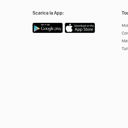
Scarica la App:
Tou
Mob
Co
Mat
Tur