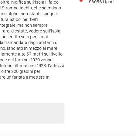
98055
Lipari
ltre, nidifica sull'isola il falco
di Strombolicchio, che scendono
tano alghe incrostanti, spugne,
turalistico, nel 1991
integrale, ma non sempre
raro, d'estate, vedere sull'isola
 consentito solo per scopi
 tramandata dagli abitanti di
ano, lanciato in mezzo al mare
iamente alto 57 metri sul livello
ione del faro nel 1920 venne
furono ultimati nel 1926: l'altezza
 oltre 200 gradini per
are un farista a mettere in