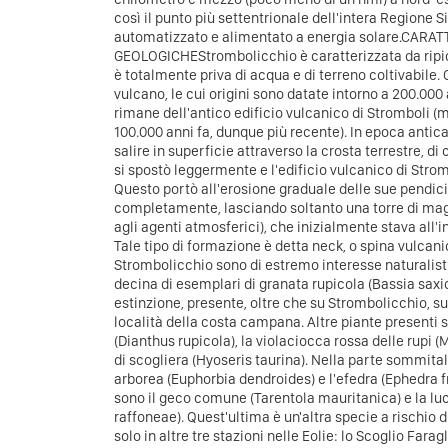
così il punto più settentrionale dell'intera Regione Si
automatizzato e alimentato a energia solare.CARA
GEOLOGICHEStrombolicchio è caratterizzata da ripid
è totalmente priva di acqua e di terreno coltivabile. 
vulcano, le cui origini sono datate intorno a 200.000 a
rimane dell'antico edificio vulcanico di Stromboli (m
100.000 anni fa, dunque più recente). In epoca antic
salire in superficie attraverso la crosta terrestre, di
si spostò leggermente e l'edificio vulcanico di Stro
Questo portò all'erosione graduale delle sue pendi
completamente, lasciando soltanto una torre di magm
agli agenti atmosferici), che inizialmente stava all'
Tale tipo di formazione è detta neck, o spina vulca
Strombolicchio sono di estremo interesse naturalist
decina di esemplari di granata rupicola (Bassia saxico
estinzione, presente, oltre che su Strombolicchio, sull
località della costa campana. Altre piante presenti s
(Dianthus rupicola), la violaciocca rossa delle rupi (
di scogliera (Hyoseris taurina). Nella parte sommitale
arborea (Euphorbia dendroides) e l'efedra (Ephedra fra
sono il geco comune (Tarentola mauritanica) e la luc
raffoneae). Quest'ultima è un'altra specie a rischio d
solo in altre tre stazioni nelle Eolie: lo Scoglio Farag