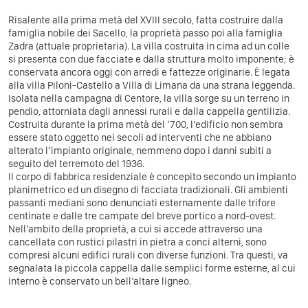
Risalente alla prima metà del XVIII secolo, fatta costruire dalla
famiglia nobile dei Sacello, la proprietà passo poi alla famiglia
Zadra (attuale proprietaria). La villa costruita in cima ad un colle
si presenta con due facciate e dalla struttura molto imponente; è
conservata ancora oggi con arredi e fattezze originarie. È legata
alla villa Piloni-Castello a Villa di Limana da una strana leggenda.
Isolata nella campagna di Centore, la villa sorge su un terreno in
pendio, attorniata dagli annessi rurali e dalla cappella gentilizia.
Costruita durante la prima metà del ‘700, l’edificio non sembra
essere stato oggetto nei secoli ad interventi che ne abbiano
alterato l’impianto originale, nemmeno dopo i danni subiti a
seguito del terremoto del 1936.
Il corpo di fabbrica residenziale è concepito secondo un impianto
planimetrico ed un disegno di facciata tradizionali. Gli ambienti
passanti mediani sono denunciati esternamente dalle trifore
centinate e dalle tre campate del breve portico a nord-ovest.
Nell’ambito della proprietà, a cui si accede attraverso una
cancellata con rustici pilastri in pietra a conci alterni, sono
compresi alcuni edifici rurali con diverse funzioni. Tra questi, va
segnalata la piccola cappella dalle semplici forme esterne, al cui
interno è conservato un bell’altare ligneo.