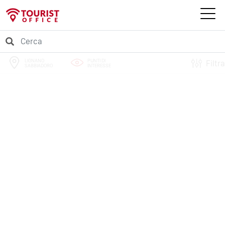
LIGNANO
PUNTI DI
Filtra
SABBIADORO
INTERESSE
PERCORSI
EVENTI