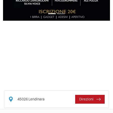
45026
Lendinara
Direzioni