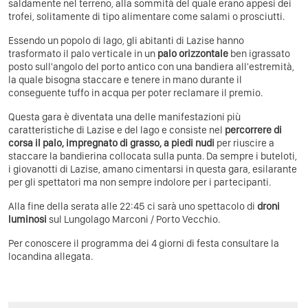
saldamente nel terreno, alla sommità del quale erano appesi dei
trofei, solitamente di tipo alimentare come salami o prosciutti.
Essendo un popolo di lago, gli abitanti di Lazise hanno
trasformato il palo verticale in un
palo orizzontale
ben igrassato
posto sull'angolo del porto antico con una bandiera all'estremità,
la quale bisogna staccare e tenere in mano durante il
conseguente tuffo in acqua per poter reclamare il premio.
Questa gara è diventata una delle manifestazioni più
caratteristiche di Lazise e del lago e consiste nel
percorrere di
corsa il palo, impregnato di grasso, a piedi nudi
per riuscire a
staccare la bandierina collocata sulla punta. Da sempre i buteloti,
i giovanotti di Lazise, amano cimentarsi in questa gara, esilarante
per gli spettatori ma non sempre indolore per i partecipanti.
Alla fine della serata alle 22:45 ci sarà uno spettacolo di
droni
luminosi
sul Lungolago Marconi / Porto Vecchio.
Per conoscere il programma dei 4 giorni di festa consultare la
locandina allegata.