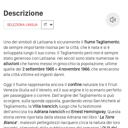
Descrizione
SELEZIONA LINGUA
Uno dei simboli di Latisana è sicuramente il
fiume Tagliamento
,
da sempre importante risorsa per la città, che è nata e si è
sviluppata lungo il suo corso. Il Tagliamento però non è sempre
stato generoso con Latisana: nei secoli sono state numerose le
alluvioni
che hanno messo in ginocchio la popolazione, ultime
quelle del
2 settembre 1965
e
4 novembre 1966
, che arrecarono
alla città vittime ed ingenti danni.
Oggi il fiume rappresenta ancora il
confine
naturale tra il Friuli
Venezia Giulia ed il Veneto, ed il suo argine è lo scenario perfetto
per passeggiare o correre. Dall'argine del Tagliamento si può
scorgere, sulla sponda opposta, guardando verso San Michele al
Tagliamento, la
Villa Ivancich
, luogo che fu testimone
dell'amicizia tra
Adriana Ivancich
ed
Ernest Hemingway
. Questa
storia venne riportata dalla stessa Adriana nel libro "
La Torre
Bianca
": malevoli pettegolezzi nacquero circa la natura dei loro
incontri, alimentati dalla pubblicazione del romanzo "
Di là dal