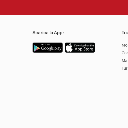
Scarica la App:
Tou
Mob
Co
Mat
Tur