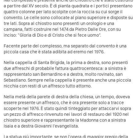
a partire dal XV secolo. È di pianta quadrata e i portici presentano
quattro colonne per lato scolpite con la roccia su cui sorge il
convento. Le celle sono collocate al piano superiore e disposte su
tre lati. Sopra al chiostro sono presenti un orologio e una
campana, fatti costruire nel 1474 da Pietro Dalle Ore, con su
inciso: "Gloria di Dio e di Cristo che si fece uomo".
Facente parte del complesso, ma separato dal convento è una
piccola casa che è stata adibita ad eremo nel 1976.
Nella cappella di Santa Brigida, la prima a destra, sono presenti
due affreschi di probabile fattura quattrocentesca: a sinistra è
rappresentato san Bernardino e a destra, molto rovinato, san
Sebastiano. Sempre nella cappella è presente anche una piccola
nicchia con resti di un affresco tutto attorno.
Nella metà della parete di destra della chiesa, un tempo, doveva
essere presente un affresco, che è ora presente solo a tracce
scoperte nel 1976. È stato quindi tinteggiato per attaccarvi sopra
un pezzo di affresco rinvenuto nei lavori di restauro del 1920 nel
chiostro superiore e rappresentante la Madonna con a sinistra
Isaia e a destra Giovanni l'evangelista.
La statua più importante, se non l'opera di maggior pregio della