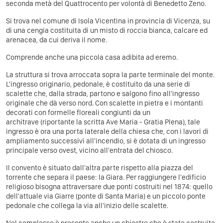
seconda metà del Quattrocento per volontà di Benedetto Zeno.
Si trova nel comune di Isola Vicentina in provincia di Vicenza, su
di una cengia costituita di un misto di roccia bianca, calcare ed
arenacea, da cui deriva il nome.
Comprende anche una piccola casa adibita ad eremo.
La struttura si trova arroccata sopra la parte terminale del monte.
L'ingresso originario, pedonale, è costituito da una serie di
scalette che, dalla strada, partono e salgono fino all'ingresso
originale che dà verso nord. Con scalette in pietra e i montanti
decorati con formelle floreali congiunti da un
architrave (riportante la scritta Ave Maria - Gratia Plena), tale
ingresso è ora una porta laterale della chiesa che, con i lavori di
ampliamento successivi all'incendio, si è dotata di un ingresso
principale verso ovest, vicino all'entrata del chiosco.
Il convento è situato dall'altra parte rispetto alla piazza del
torrente che separa il paese: la Giara. Per raggiungere l'edificio
religioso bisogna attraversare due ponti costruiti nel 1874: quello
dell'attuale via Giarre (ponte di Santa Maria) e un piccolo ponte
pedonale che collega la via all'inizio delle scalette.
Nel complesso è presente anche un chiostro che è stato costruito