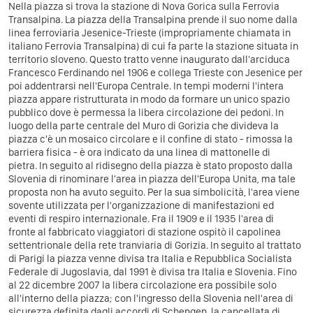
Nella piazza si trova la stazione di Nova Gorica sulla Ferrovia
Transalpina. La piazza della Transalpina prende il suo nome dalla
linea ferroviaria Jesenice-Trieste (impropriamente chiamata in
italiano Ferrovia Transalpina) di cui fa parte la stazione situata in
territorio sloveno. Questo tratto venne inaugurato dall'arciduca
Francesco Ferdinando nel 1906 e collega Trieste con Jesenice per
poi addentrarsi nell'Europa Centrale. In tempi moderni l'intera
piazza appare ristrutturata in modo da formare un unico spazio
pubblico dove è permessa la libera circolazione dei pedoni. In
luogo della parte centrale del Muro di Gorizia che divideva la
piazza c'è un mosaico circolare e il confine di stato - rimossa la
barriera fisica - è ora indicato da una linea di mattonelle di
pietra. In seguito al ridisegno della piazza è stato proposto dalla
Slovenia di rinominare l'area in piazza dell'Europa Unita, ma tale
proposta non ha avuto seguito. Per la sua simbolicità, l'area viene
sovente utilizzata per l'organizzazione di manifestazioni ed
eventi di respiro internazionale. Fra il 1909 e il 1935 l'area di
fronte al fabbricato viaggiatori di stazione ospitò il capolinea
settentrionale della rete tranviaria di Gorizia. In seguito al trattato
di Parigi la piazza venne divisa tra Italia e Repubblica Socialista
Federale di Jugoslavia, dal 1991 è divisa tra Italia e Slovenia. Fino
al 22 dicembre 2007 la libera circolazione era possibile solo
all'interno della piazza; con l'ingresso della Slovenia nell'area di
sicurezza definita dagli accordi di Schengen, la cancellata di