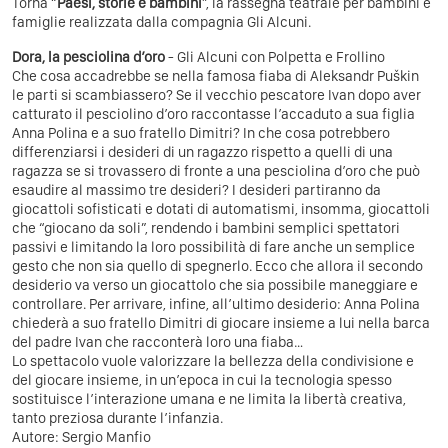
Torna “
Paesi, storie e bambini
”, la rassegna teatrale per bambini e
famiglie realizzata dalla compagnia Gli Alcuni.
Dora, la pesciolina d’oro
- Gli Alcuni con Polpetta e Frollino
Che cosa accadrebbe se nella famosa fiaba di Aleksandr Puškin
le parti si scambiassero? Se il vecchio pescatore Ivan dopo aver
catturato il pesciolino d’oro raccontasse l’accaduto a sua figlia
Anna Polina e a suo fratello Dimitri? In che cosa potrebbero
differenziarsi i desideri di un ragazzo rispetto a quelli di una
ragazza se si trovassero di fronte a una pesciolina d’oro che può
esaudire al massimo tre desideri? I desideri partiranno da
giocattoli sofisticati e dotati di automatismi, insomma, giocattoli
che “giocano da soli”, rendendo i bambini semplici spettatori
passivi e limitando la loro possibilità di fare anche un semplice
gesto che non sia quello di spegnerlo. Ecco che allora il secondo
desiderio va verso un giocattolo che sia possibile maneggiare e
controllare. Per arrivare, infine, all’ultimo desiderio: Anna Polina
chiederà a suo fratello Dimitri di giocare insieme a lui nella barca
del padre Ivan che racconterà loro una fiaba…
Lo spettacolo vuole valorizzare la bellezza della condivisione e
del giocare insieme, in un’epoca in cui la tecnologia spesso
sostituisce l’interazione umana e ne limita la libertà creativa,
tanto preziosa durante l’infanzia.
Autore: Sergio Manfio