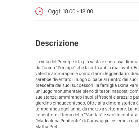
Oggi: 10.00 - 18.00
Descrizione
La villa del Principe è la più vasta e sontuosa dimora
dell'unico "Principe" che la città abbia mai avuto. E
valente ammiraglio e uomo d'armi leggendario, diede i
sarebbe diventato il luogo di pace al rientro dei suo
prescelta dai suoi successori: la famiglia Doria Pamph
un luogo monumentale pieno di tesori nascosti come
sue stanze, ammirando i suoi affreschi e arazzi o pa
giardino cinquecentesco. Oltre alla dimora storica è
temporanea ogni anno, da marzo a settembre. La mos
conduttore il tema della "Vanitas" e sarà incentrata
"Maddalena Penitente" di Caravaggio insieme a dipin
Mattia Preti.