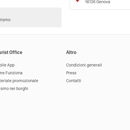
16126
Genova
urismo
rist Office
Altro
ile App
Condizioni generali
me Funziona
Press
eriale promozionale
Contatti
ismo nei borghi