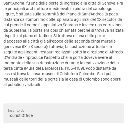
Sant'Andria) fu una delle porte di ingresso alla città di Genova. Fra
le principali architetture medioevali in pietra del capoluogo
ligure, è situata sulla sommità del Piano di Sant'Andrea (a poca
distanza dall'omonimo colle, spianato agli inizi del XX secolo), da
cui prende il nome (l'appellativo Soprana è invece una corruzione
da Superana: la porta era così chiamata perché si trovava rialzata
rispetto al piano cittadino). Si trattava di una delle porte
d'accesso alla città già all'epoca della seconda cinta muraria
genovese (IX o X secolo); tuttavia, la costruzione attuale - in
seguito agli ingenti restauri realizzati sotto la direzione di Alfredo
D'Andrade - riproduce l'aspetto che la porta doveva avere al
momento della sua ricostruzione durante la realizzazione della
terza cinta (Mura del Barbarossa, 1155-1159). Poco distante da
essa si trova la casa-museo di Cristoforo Colombo. Sia i poli
museali delle torri della porta sia la casa di Colombo sono aperti
al pubblico visitabili.
Inserito da:
Tourist Office