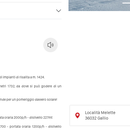
i impianti di risalita a m. 1424.
etri 1732, da dove si può godere di un
ttende per un pomeriggio davvero solare!
Località Melette
36032
Gallio
ta oraria 2000p/h - dislivello 227mt
0 - portata oraria 1200p/h - dislivello