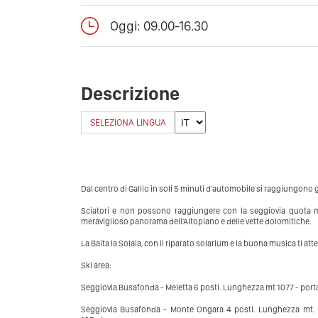
Oggi: 09.00-16.30
Descrizione
SELEZIONA LINGUA
Dal centro di Gallio in soli 5 minuti d'automobile si raggiungono gl
Sciatori e non possono raggiungere con la seggiovia quota m
meraviglioso panorama dell'Altopiano e delle vette dolomitiche.
La Baita la Solaia, con il riparato solarium e la buona musica ti a
Ski area:
Seggiovia Busafonda - Meletta 6 posti. Lunghezza mt 1077 - porta
Seggiovia Busafonda - Monte Ongara 4 posti. Lunghezza mt. 70