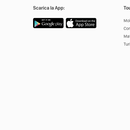
Scarica la App:
Tou
Mob
Co
Mat
Tur