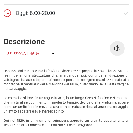
Oggi: 8.00-20.00
Descrizione
SELEZIONA LINGUA
Uscendo dal centro, verso la frazione Stoccareddo, proprio là dove il fondo valle si
restringe in una strozzatura che, allargandosi poi, continua in direzione di
Valstagna, tra due alte pareti di roccia è possibile scorgere, quasi addossato alla
montagna, il Santuario della Madonna del Buso, o Santuario della Beata Vergine
del Caravaggio.
La chiesetta si trova in un’angusta valle, in un luogo ricco di fascino e di mistero
che invita al raccoglimento. Il modesto tempio, dedicato alla Madonna, appare
come un umile fiore in mezzo a una cornice naturale ricca di verde, ma selvaggia:
un invito a sostare e ad elevare lo spirito.
Qui nel 1829, in un giorno di primavera, approdò un eremita appartenente al
Terz’ordine di S. Francesco: Fra Battista di Casera d’Agordo.