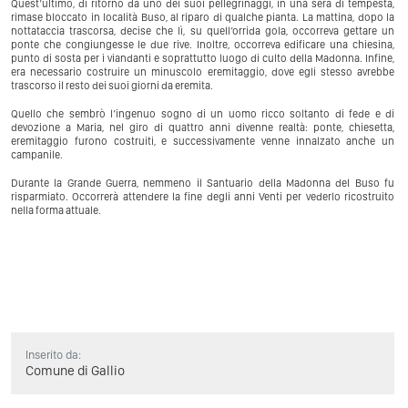
Quest’ultimo, di ritorno da uno dei suoi pellegrinaggi, in una sera di tempesta,
rimase bloccato in località Buso, al riparo di qualche pianta. La mattina, dopo la
nottataccia trascorsa, decise che lì, su quell’orrida gola, occorreva gettare un
ponte che congiungesse le due rive. Inoltre, occorreva edificare una chiesina,
punto di sosta per i viandanti e soprattutto luogo di culto della Madonna. Infine,
era necessario costruire un minuscolo eremitaggio, dove egli stesso avrebbe
trascorso il resto dei suoi giorni da eremita.
Quello che sembrò l’ingenuo sogno di un uomo ricco soltanto di fede e di
devozione a Maria, nel giro di quattro anni divenne realtà: ponte, chiesetta,
eremitaggio furono costruiti, e successivamente venne innalzato anche un
campanile.
Durante la Grande Guerra, nemmeno il Santuario della Madonna del Buso fu
risparmiato. Occorrerà attendere la fine degli anni Venti per vederlo ricostruito
nella forma attuale.
Inserito da:
Comune di Gallio