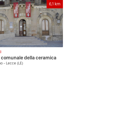
6,1
km
I
 comunale della ceramica
no - Lecce (LE)