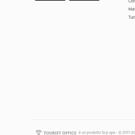
Co
Mat
Tur
è un prodotto Scp spa - © 2017-2