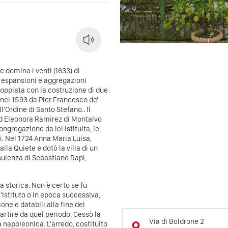
e domina i venti (1633) di
e espansioni e aggregazioni
ddoppiata con la costruzione di due
 nel 1593 da Pier Francesco de'
'Ordine di Santo Stefano.. Il
ad Eleonora Ramirez di Montalvo
ongregazione da lei istituita, le
i. Nel 1724 Anna Maria Luisa,
lla Quiete e dotò la villa di un
nsulenza di Sebastiano Rapi,
a storica. Non è certo se fu
Istituto o in epoca successiva,
ne e databili alla fine del
partire da quel periodo. Cessò la
Via di Boldrone 2
a napoleonica. L'arredo, costituito