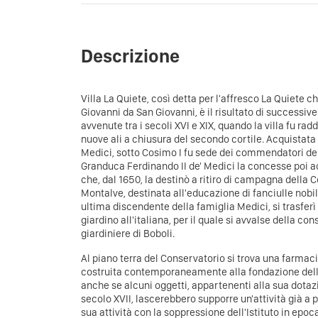
Descrizione
Villa La Quiete, così detta per l'affresco La Quiete ch
Giovanni da San Giovanni, è il risultato di successiv
avvenute tra i secoli XVI e XIX, quando la villa fu ra
nuove ali a chiusura del secondo cortile. Acquistata
Medici, sotto Cosimo I fu sede dei commendatori dell
Granduca Ferdinando II de' Medici la concesse poi 
che, dal 1650, la destinò a ritiro di campagna della C
Montalve, destinata all'educazione di fanciulle nobil
ultima discendente della famiglia Medici, si trasferì a
giardino all'italiana, per il quale si avvalse della co
giardiniere di Boboli.
Al piano terra del Conservatorio si trova una farmaci
costruita contemporaneamente alla fondazione dell'
anche se alcuni oggetti, appartenenti alla sua dotazio
secolo XVII, lascerebbero supporre un'attività già a 
sua attività con la soppressione dell'Istituto in epoc