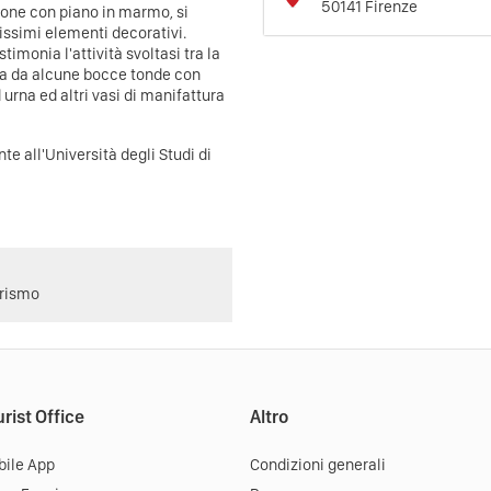
50141
Firenze
ncone con piano in marmo, si
issimi elementi decorativi.
imonia l'attività svoltasi tra la
tuita da alcune bocce tonde con
 urna ed altri vasi di manifattura
te all'Università degli Studi di
urismo
rist Office
Altro
ile App
Condizioni generali