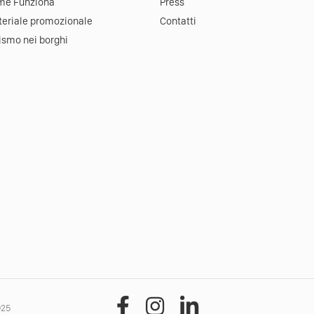
me Funziona
Press
eriale promozionale
Contatti
ismo nei borghi
025