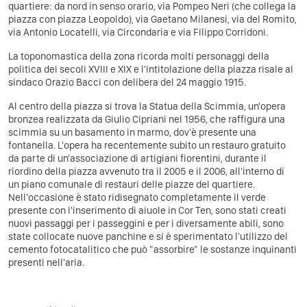
quartiere: da nord in senso orario, via Pompeo Neri (che collega la
piazza con piazza Leopoldo), via Gaetano Milanesi, via del Romito,
via Antonio Locatelli, via Circondaria e via Filippo Corridoni.
La toponomastica della zona ricorda molti personaggi della
politica dei secoli XVIII e XIX e l'intitolazione della piazza risale al
sindaco Orazio Bacci con delibera del 24 maggio 1915.
Al centro della piazza si trova la Statua della Scimmia, un'opera
bronzea realizzata da Giulio Cipriani nel 1956, che raffigura una
scimmia su un basamento in marmo, dov'è presente una
fontanella. L'opera ha recentemente subito un restauro gratuito
da parte di un'associazione di artigiani fiorentini, durante il
riordino della piazza avvenuto tra il 2005 e il 2006, all'interno di
un piano comunale di restauri delle piazze del quartiere.
Nell'occasione è stato ridisegnato completamente il verde
presente con l'inserimento di aiuole in Cor Ten, sono stati creati
nuovi passaggi per i passeggini e per i diversamente abili, sono
state collocate nuove panchine e si è sperimentato l'utilizzo del
cemento fotocatalitico che può "assorbire" le sostanze inquinanti
presenti nell'aria.