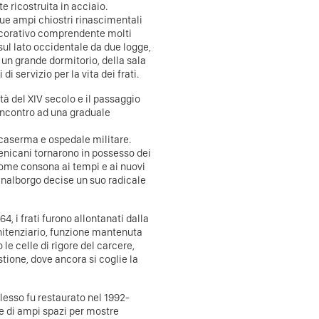
 ricostruita in acciaio.
 due ampi chiostri rinascimentali
decorativo comprendente molti
 sul lato occidentale da due logge,
un grande dormitorio, della sala
di servizio per la vita dei frati.
tà del XIV secolo e il passaggio
 incontro ad una graduale
 caserma e ospedale militare.
menicani tornarono in possesso dei
come consona ai tempi e ai nuovi
Finalborgo decise un suo radicale
4, i frati furono allontanati dalla
enitenziario, funzione mantenuta
e celle di rigore del carcere,
stione, dove ancora si coglie la
lesso fu restaurato nel 1992-
ne di ampi spazi per mostre