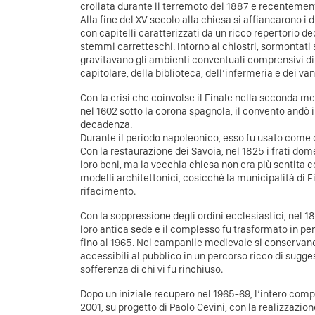
crollata durante il terremoto del 1887 e recentemente
Alla fine del XV secolo alla chiesa si affiancarono i
con capitelli caratterizzati da un ricco repertorio 
stemmi carrette­schi. Intorno ai chiostri, sormontati
gravitavano gli ambienti conventuali comprensivi di 
capitolare, della biblioteca, dell’infermeria e dei vani 
Con la crisi che coinvolse il Finale nella seconda me
nel 1602 sotto la corona spagnola, il convento andò
decadenza.
Durante il periodo napoleonico, esso fu usato come
Con la restaurazione dei Savoia, nel 1825 i frati do
loro beni, ma la vecchia chiesa non era più sentita 
modelli architettonici, cosicché la municipalità di 
rifacimento.
Con la soppressione degli ordini ecclesiastici, nel 186
loro antica sede e il complesso fu trasformato in p
fino al 1965. Nel campanile medievale si conservano l
accessibili al pubblico in un percorso ricco di sugge
sofferenza di chi vi fu rinchiuso.
Dopo un iniziale recupero nel 1965-69, l’intero comp
2001, su progetto di Paolo Cevini, con la realizzazio