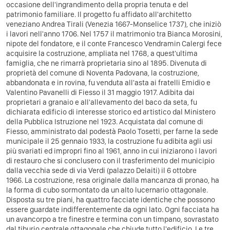
occasione dell'ingrandimento della propria tenuta e del
patrimonio familiare. Il progetto fu affidato all'architetto
veneziano Andrea Tirali (Venezia 1667-Monselice 1737), che iniziò
i lavori nell'anno 1706. Nel 1757 il matrimonio tra Bianca Morosini,
nipote del fondatore, e il conte Francesco Vendramin Calergi fece
acquisire la costruzione, ampliata nel 1768, a quest'ultima
famiglia, che ne rimarrà proprietaria sino al 1895. Divenuta di
proprietà del comune di Noventa Padovana, la costruzione,
abbandonata e in rovina, fu venduta all'asta ai fratelli Emidio e
Valentino Pavanelli di Fiesso il 31 maggio 1917. Adibita dai
proprietari a granaio e all'allevamento del baco da seta, fu
dichiarata edificio di interesse storico ed artistico dal Ministero
della Pubblica Istruzione nel 1923. Acquistata dal comune di
Fiesso, amministrato dal podestà Paolo Tosetti, per farne la sede
municipale il 25 gennaio 1933, la costruzione fu adibita agli usi
più svariati ed impropri fino al 1961, anno in cui iniziarono i lavori
di restauro che si conclusero con il trasferimento del municipio
dalla vecchia sede di via Verdi (palazzo Delaiti) il 6 ottobre
1966. La costruzione, resa originale dalla mancanza di pronao, ha
la forma di cubo sormontato da un alto lucernario ottagonale.
Disposta su tre piani, ha quattro facciate identiche che possono
essere guardate indifferentemente da ogni lato. Ogni facciata ha
un avancorpo a tre finestre e termina con un timpano, sovrastato
dal tiburio centrale ottagonale che chiude tutto l'edificio. Le tre