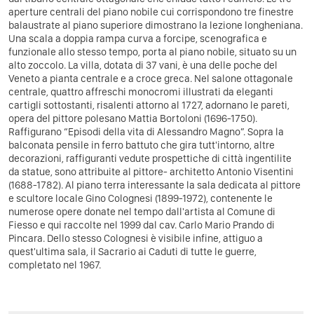
aperture centrali del piano nobile cui corrispondono tre finestre
balaustrate al piano superiore dimostrano la lezione longheniana.
Una scala a doppia rampa curva a forcipe, scenografica e
funzionale allo stesso tempo, porta al piano nobile, situato su un
alto zoccolo. La villa, dotata di 37 vani, è una delle poche del
Veneto a pianta centrale e a croce greca. Nel salone ottagonale
centrale, quattro affreschi monocromi illustrati da eleganti
cartigli sottostanti, risalenti attorno al 1727, adornano le pareti,
opera del pittore polesano Mattia Bortoloni (1696-1750).
Raffigurano “Episodi della vita di Alessandro Magno”. Sopra la
balconata pensile in ferro battuto che gira tutt'intorno, altre
decorazioni, raffiguranti vedute prospettiche di città ingentilite
da statue, sono attribuite al pittore- architetto Antonio Visentini
(1688-1782). Al piano terra interessante la sala dedicata al pittore
e scultore locale Gino Colognesi (1899-1972), contenente le
numerose opere donate nel tempo dall'artista al Comune di
Fiesso e qui raccolte nel 1999 dal cav. Carlo Mario Prando di
Pincara. Dello stesso Colognesi è visibile infine, attiguo a
quest'ultima sala, il Sacrario ai Caduti di tutte le guerre,
completato nel 1967.