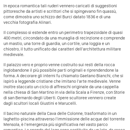
In epoca romantica tali ruderi vennero caricati di suggestioni
pittoresche da artisti e scrittori che si spingevano fin quassù,
come dimostra uno schizzo del Burci datato 1836 e di una
vecchia fotografia Alinari.
Il complesso si estende entro un perimetro trapezoidale di quasi
400 metri, circondato da una muraglia di recinzione e comprende
un mastio, una torre di guardia, un cortile, una loggia e un
chiostro, il tutto unificato dai caratteri dell'architettura militare
medievale.
Il palazzo vero e proprio venne costruito sui resti della rocca
inglobandone il più possibile parti originali e riprendendone la
forma. A decorare gli interni fu chiamato Gaetano Bianchi, che si
ispirò a leggende cristiane che imitano l'arte medievale. Venne
inoltre staccato un ciclo di affreschi originale da una cappella
nella chiesa di San Martino in via della Scala a Firenze, con Storie
di san Bernardo degli Uberti. Opere scultoree vennero create
dagli scultori locali Giustini e Marucelli.
Il bacino naturale della Cava delle Colonne, trasformato in un
laghetto-piscina attraverso l'immissione delle acque del torrente
Mensola, è l'emergenza più significativa nel vasto parco
romantico. Le sponde del lago sono costituite da un lato, da rocce