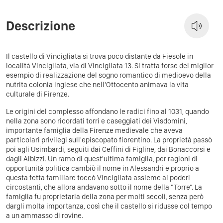
Descrizione
Il castello di Vincigliata si trova poco distante da Fiesole in
località Vincigliata, via di Vincigliata 13. Si tratta forse del miglior
esempio di realizzazione del sogno romantico di medioevo della
nutrita colonia inglese che nell'Ottocento animava la vita
culturale di Firenze.
Le origini del complesso affondano le radici fino al 1031, quando
nella zona sono ricordati torri e caseggiati dei Visdomini,
importante famiglia della Firenze medievale che aveva
particolari privilegi sull'episcopato fiorentino. La proprietà passò
poi agli Usimbardi, seguiti dai Ceffini di Figline, dai Bonaccorsi e
dagli Albizzi. Un ramo di quest'ultima famiglia, per ragioni di
opportunità politica cambiò il nome in Alessandri e proprio a
questa fetta familiare toccò Vincigliata assieme ai poderi
circostanti, che allora andavano sotto il nome della "Torre". La
famiglia fu proprietaria della zona per molti secoli, senza però
dargli molta importanza, così che il castello si ridusse col tempo
a un ammasso di rovine.