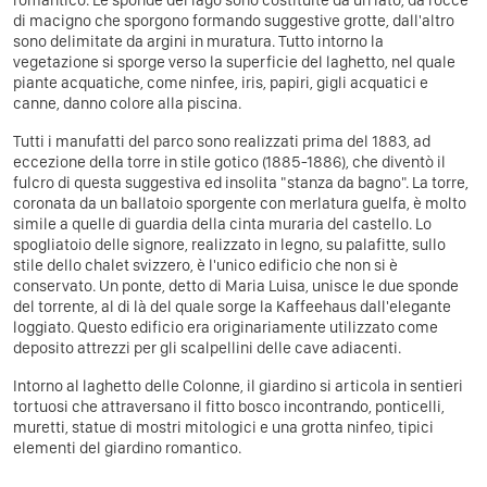
di macigno che sporgono formando suggestive grotte, dall'altro
sono delimitate da argini in muratura. Tutto intorno la
vegetazione si sporge verso la superficie del laghetto, nel quale
piante acquatiche, come ninfee, iris, papiri, gigli acquatici e
canne, danno colore alla piscina.
Tutti i manufatti del parco sono realizzati prima del 1883, ad
eccezione della torre in stile gotico (1885-1886), che diventò il
fulcro di questa suggestiva ed insolita "stanza da bagno". La torre,
coronata da un ballatoio sporgente con merlatura guelfa, è molto
simile a quelle di guardia della cinta muraria del castello. Lo
spogliatoio delle signore, realizzato in legno, su palafitte, sullo
stile dello chalet svizzero, è l'unico edificio che non si è
conservato. Un ponte, detto di Maria Luisa, unisce le due sponde
del torrente, al di là del quale sorge la Kaffeehaus dall'elegante
loggiato. Questo edificio era originariamente utilizzato come
deposito attrezzi per gli scalpellini delle cave adiacenti.
Intorno al laghetto delle Colonne, il giardino si articola in sentieri
tortuosi che attraversano il fitto bosco incontrando, ponticelli,
muretti, statue di mostri mitologici e una grotta ninfeo, tipici
elementi del giardino romantico.