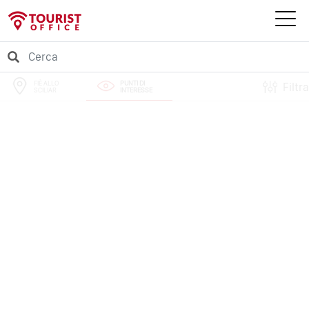
FIÈ ALLO
PUNTI DI
Filtra
SCILIAR
INTERESSE
PERCORSI
EVENTI