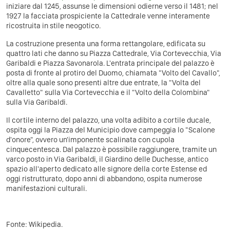
iniziare dal 1245, assunse le dimensioni odierne verso il 1481; nel
1927 la facciata prospiciente la Cattedrale venne interamente
ricostruita in stile neogotico.
La costruzione presenta una forma rettangolare, edificata su
quattro lati che danno su Piazza Cattedrale, Via Cortevecchia, Via
Garibaldi e Piazza Savonarola. L'entrata principale del palazzo è
posta di fronte al protiro del Duomo, chiamata "Volto del Cavallo",
oltre alla quale sono presenti altre due entrate, la "Volta del
Cavalletto" sulla Via Cortevecchia e il "Volto della Colombina"
sulla Via Garibaldi.
Il cortile interno del palazzo, una volta adibito a cortile ducale,
ospita oggi la Piazza del Municipio dove campeggia lo "Scalone
d'onore", ovvero un'imponente scalinata con cupola
cinquecentesca. Dal palazzo è possibile raggiungere, tramite un
varco posto in Via Garibaldi, il Giardino delle Duchesse, antico
spazio all'aperto dedicato alle signore della corte Estense ed
oggi ristrutturato, dopo anni di abbandono, ospita numerose
manifestazioni culturali.
Fonte:
Wikipedia
.