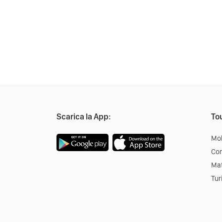
Scarica la App:
Tou
Mob
Co
Mat
Tur