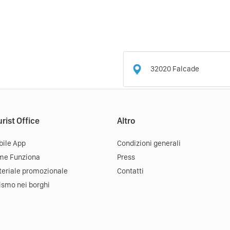
32020
Falcade
rist Office
Altro
ile App
Condizioni generali
me Funziona
Press
eriale promozionale
Contatti
ismo nei borghi