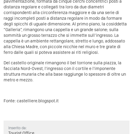
pavimentazione, formata da cinque cerchi concentrici posti a
distanza regolare e collegati tra loro da due diametri
corrispondenti alla circonferenza maggiore e da una serie di
raggi incompleti posti a distanza regolare in modo da formare
degli spicchi di uguale dimensione. Al primo piano, la cosiddetta
“Galleria”, rimangono una cappella e un grande salone; sulla
sommità un grosso terrazzo che si immette sull’ingresso. La
cappella è un ambiente rettangolare, stretto e lungo, addossato
alla Chiesa Madre, con piccole nicchie nel muro e tre grate di
ferro dalle quali si poteva assistere ai riti religiosi.
Del castello originale rimangono il bel torrione sulla piazza, la
facciata Nord-Ovest, l'ingresso con il cortile e l'imponente
struttura muraria che alla base raggiunge lo spessore di oltre un
metro e mezzo.
Fonte:
castelliere.blogspot.it
Inserito da:
Tourist Office