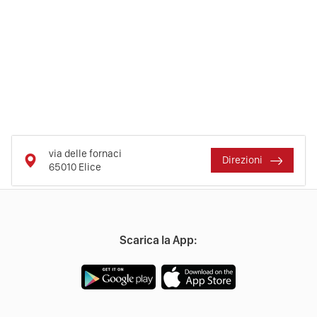
via delle fornaci
Direzioni
65010
Elice
Scarica la App: