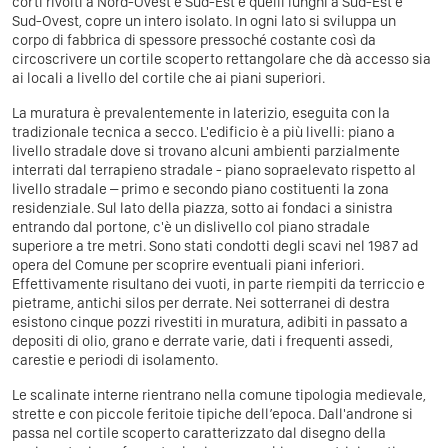
corti rivolti a Nord-Ovest e Sud-Est e quelli lunghi a Sud-Est e
Sud-Ovest, copre un intero isolato. In ogni lato si sviluppa un
corpo di fabbrica di spessore pressoché costante così da
circoscrivere un cortile scoperto rettangolare che dà accesso sia
ai locali a livello del cortile che ai piani superiori.
La muratura è prevalentemente in laterizio, eseguita con la
tradizionale tecnica a secco. L'edificio è a più livelli: piano a
livello stradale dove si trovano alcuni ambienti parzialmente
interrati dal terrapieno stradale - piano sopraelevato rispetto al
livello stradale – primo e secondo piano costituenti la zona
residenziale. Sul lato della piazza, sotto ai fondaci a sinistra
entrando dal portone, c'è un dislivello col piano stradale
superiore a tre metri. Sono stati condotti degli scavi nel 1987 ad
opera del Comune per scoprire eventuali piani inferiori.
Effettivamente risultano dei vuoti, in parte riempiti da terriccio e
pietrame, antichi silos per derrate. Nei sotterranei di destra
esistono cinque pozzi rivestiti in muratura, adibiti in passato a
depositi di olio, grano e derrate varie, dati i frequenti assedi,
carestie e periodi di isolamento.
Le scalinate interne rientrano nella comune tipologia medievale,
strette e con piccole feritoie tipiche dell’epoca. Dall'androne si
passa nel cortile scoperto caratterizzato dal disegno della