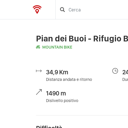
Pian dei Buoi - Rifugio 
MOUNTAIN BIKE
34,9
Km
2
Distanza andata e ritorno
Dur
1490
m
Dislivello positivo