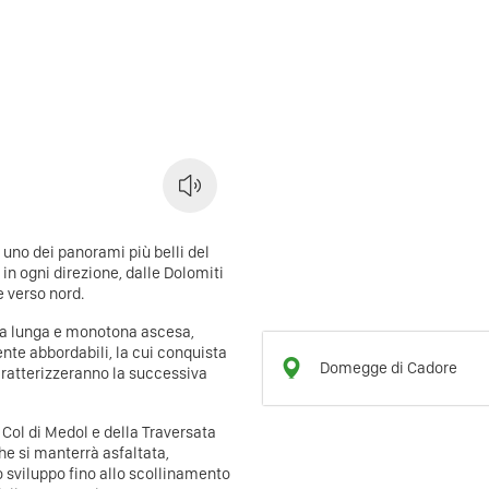
 uno dei panorami più belli del
 in ogni direzione, dalle Dolomiti
e verso nord.
una lunga e monotona ascesa,
te abbordabili, la cui conquista
Domegge di Cadore
ratterizzeranno la successiva
 Col di Medol e della Traversata
che si manterrà asfaltata,
o sviluppo fino allo scollinamento