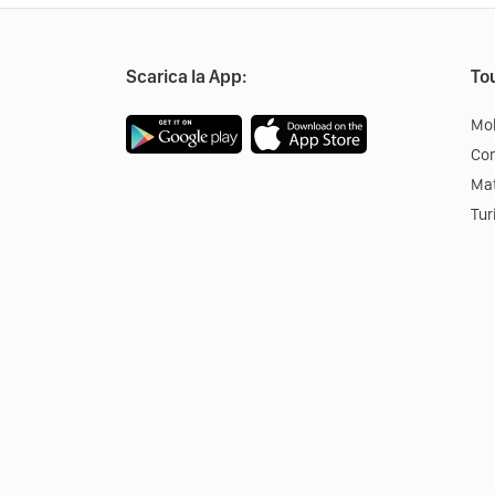
Scarica la App:
Tou
Mob
Co
Mat
Tur