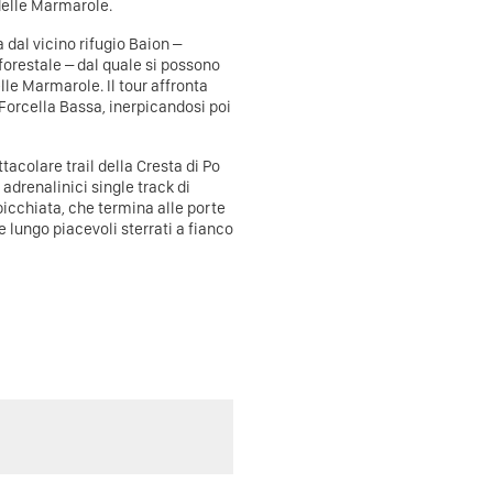
 delle Marmarole.
 dal vicino rifugio Baion –
forestale – dal quale si possono
le Marmarole. Il tour affronta
 Forcella Bassa, inerpicandosi poi
ettacolare trail della Cresta di Po
 adrenalinici single track di
 picchiata, che termina alle porte
e lungo piacevoli sterrati a fianco