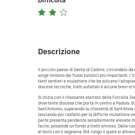
Difficoltà
Descrizione
Il piccolo paese di Danta di Cadore, circondato da 
sorge lontano dai flussi turistici più importanti; l’
tanti sentieri e mulattiere che be solcano l’altopian
discese tecniche, tratti asfaltati e alcune brevi e
Si inizia con il rilassante sterrato della Forcella Z
divertente discesa che porta in centro a Padola. Si
Sant’Antonio, superando la chiesetta di Sant’Anna e
lasciando poi l’asfalto per la difficile mulattiera 
parte presenta pendenze sensibilmente elevate me
facile, possiede un fondo a tratti smosso. Dalla case
al bivio con il segnavia 164, lungo il quale si attra