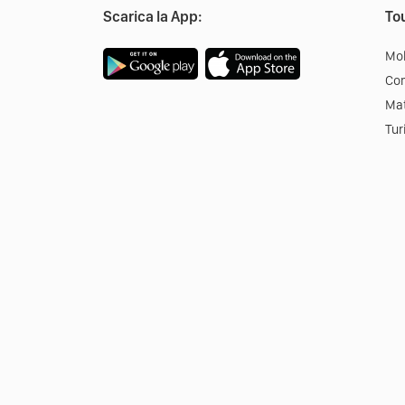
Scarica la App:
Tou
Mob
Co
Mat
Tur