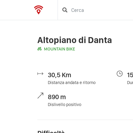
Altopiano di Danta
MOUNTAIN BIKE
30,5
Km
1
Distanza andata e ritorno
Dur
890
m
Dislivello positivo