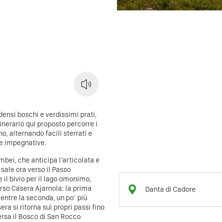
densi boschi e verdissimi prati,
itinerario qui proposto percorre i
o, alternando facili sterrati e
rte impegnative.
ambei, che anticipa l’articolata e
 sale ora verso il Passo
 il bivio per il lago omonimo,
verso Casera Ajarnola: la prima
Danta di Cadore
ntre la seconda, un po’ più
ra si ritorna sui propri passi fino
versa il Bosco di San Rocco