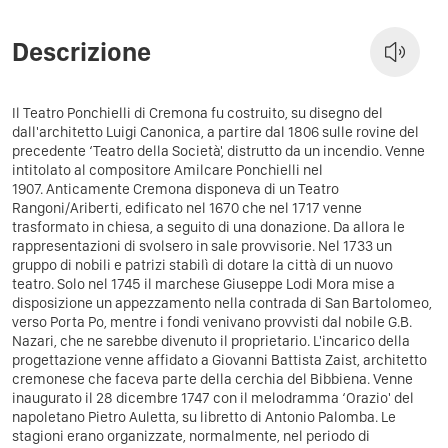
Descrizione
Il Teatro Ponchielli di Cremona fu costruito, su disegno del
dall'architetto Luigi Canonica, a partire dal 1806 sulle rovine del
precedente ‘Teatro della Società', distrutto da un incendio. Venne
intitolato al compositore Amilcare Ponchielli nel
1907. Anticamente Cremona disponeva di un Teatro
Rangoni/Ariberti, edificato nel 1670 che nel 1717 venne
trasformato in chiesa, a seguito di una donazione. Da allora le
rappresentazioni di svolsero in sale provvisorie. Nel 1733 un
gruppo di nobili e patrizi stabilì di dotare la città di un nuovo
teatro. Solo nel 1745 il marchese Giuseppe Lodi Mora mise a
disposizione un appezzamento nella contrada di San Bartolomeo,
verso Porta Po, mentre i fondi venivano provvisti dal nobile G.B.
Nazari, che ne sarebbe divenuto il proprietario. L'incarico della
progettazione venne affidato a Giovanni Battista Zaist, architetto
cremonese che faceva parte della cerchia del Bibbiena. Venne
inaugurato il 28 dicembre 1747 con il melodramma ‘Orazio' del
napoletano Pietro Auletta, su libretto di Antonio Palomba. Le
stagioni erano organizzate, normalmente, nel periodo di