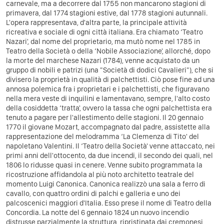
carnevale, ma a decorrere dal 1755 non mancarono stagioni di
primavera, dal 1774 stagioni estive, dal 1778 stagioni autunnali.
L'opera rappresentava, d'altra parte, la principale attività
ricreativa e sociale di ogni città italiana. Era chiamato ‘Teatro
Nazari', dal nome del proprietario, ma mutò nome nel 1785 in
Teatro della Società o della ‘Nobile Associazione', allorché, dopo
la morte del marchese Nazari (1784), venne acquistato da un
gruppo di nobili e patrizi (una "Società di dodici Cavalieri"), che si
divisero la proprietà in qualità di palchettisti. Ciò pose fine ad una
annosa polemica fra i proprietari e i palchettisti, che figuravano
nella mera veste di inquilini e lamentavano, sempre, l'alto costo
della cosiddetta ‘tratta', ovvero la tassa che ogni palchettista era
tenuto a pagare per l'allestimento delle stagioni. Il 20 gennaio
1770 il giovane Mozart, accompagnato dal padre, assistette alla
rappresentazione del melodramma ‘La Clemenza di Tito' del
napoletano Valentini. Il ‘Teatro della Società' venne attaccato, nei
primi anni dell'ottocento, da due incendi, il secondo dei quali, nel
1806 lo ridusse quasi in cenere. Venne subito programmata la
ricostruzione affidandola al più noto architetto teatrale del
momento Luigi Canonica. Canonica realizzò una sala a ferro di
cavallo, con quattro ordini di palchi e galleria e uno dei
palcoscenici maggiori d'Italia. Esso prese il nome di Teatro della
Concordia. La notte del 6 gennaio 1824 un nuovo incendio
distrusse parzialmente la struttura, ripristinata dai cremonesi