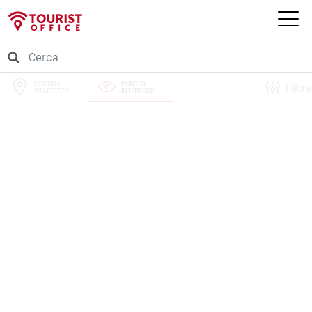
CORTINA
PUNTI DI
Filtra
D'AMPEZZO
INTERESSE
PERCORSI
EVENTI