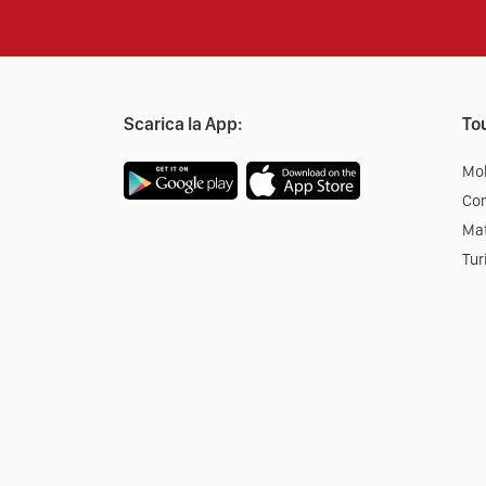
Scarica la App:
Tou
Mob
Co
Mat
Tur