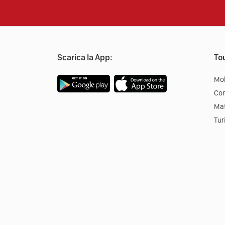
Scarica la App:
Tou
Mob
Co
Mat
Tur