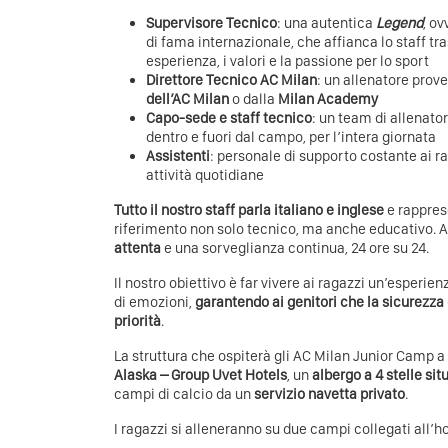
Supervisore Tecnico
: una autentica
Legend
, ov
di fama internazionale, che affianca lo staff tr
esperienza, i valori e la passione per lo sport
Direttore Tecnico AC Milan
: un allenatore prov
dell’AC Milan
o dalla
Milan Academy
Capo-sede e staff tecnico
: un team di allenator
dentro e fuori dal campo, per l’intera giornata
Assistenti
: personale di supporto costante ai ra
attività quotidiane
Tutto il nostro staff parla italiano e inglese
e rappres
riferimento non solo tecnico, ma anche educativo.
attenta
e una sorveglianza continua, 24 ore su 24.
Il nostro obiettivo è far vivere ai ragazzi un’esperie
di emozioni,
garantendo ai genitori che la sicurezza d
priorità
.
La struttura che ospiterà gli AC Milan Junior Camp 
Alaska – Group Uvet Hotels
, un
albergo a 4 stelle sit
campi di calcio da un
servizio navetta privato
.
I ragazzi si alleneranno su due campi collegati all’h