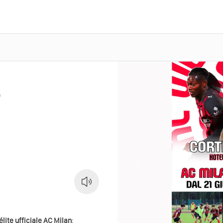
p
Previous
élite ufficiale AC Milan
: