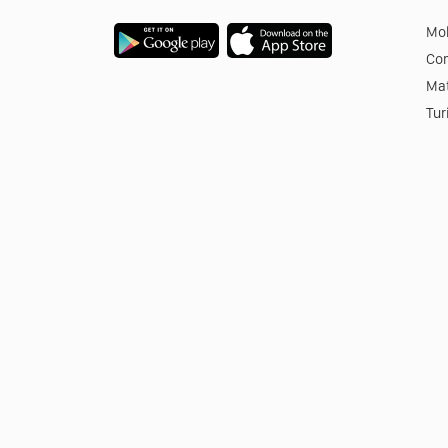
Mob
Co
Mat
Tur