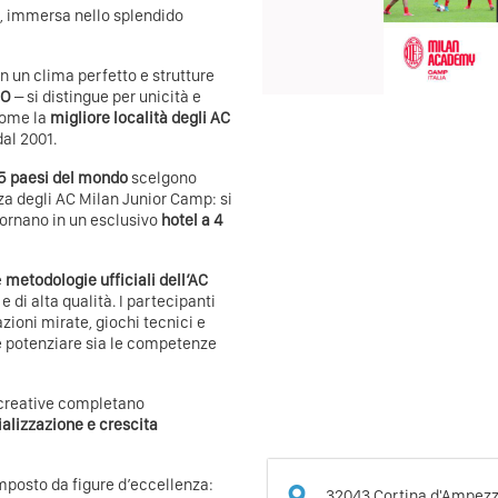
e, immersa nello splendido
n un clima perfetto e strutture
CO
– si distingue per unicità e
come la
migliore località degli AC
dal 2001.
65 paesi del mondo
scelgono
a degli AC Milan Junior Camp: si
ornano in un esclusivo
hotel a 4
e
metodologie ufficiali dell’AC
 di alta qualità. I partecipanti
azioni mirate, giochi tecnici e
 e potenziare sia le competenze
icreative completano
ializzazione e crescita
omposto da figure d’eccellenza:
32043
Cortina d'Ampez