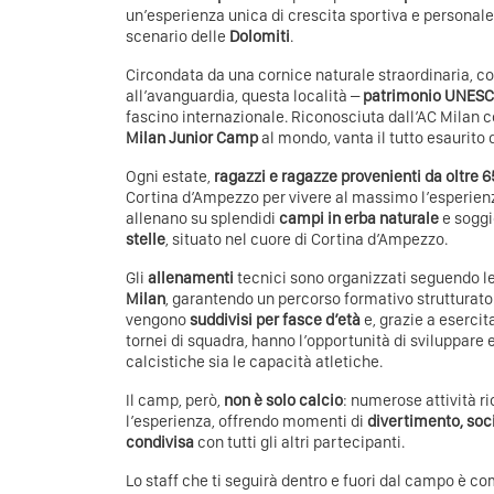
un’esperienza unica di crescita sportiva e personal
scenario delle
Dolomiti
.
Circondata da una cornice naturale straordinaria, co
all’avanguardia, questa località –
patrimonio UNES
fascino internazionale. Riconosciuta dall’AC Milan 
Milan Junior Camp
al mondo, vanta il tutto esaurito 
Ogni estate,
ragazzi e ragazze provenienti da oltre 
Cortina d’Ampezzo per vivere al massimo l’esperienz
allenano su splendidi
campi in erba naturale
e soggi
stelle
, situato nel cuore di Cortina d’Ampezzo.
Gli
allenamenti
tecnici sono organizzati seguendo l
Milan
, garantendo un percorso formativo strutturato e
vengono
suddivisi per fasce d’età
e, grazie a esercit
tornei di squadra, hanno l’opportunità di sviluppare
calcistiche sia le capacità atletiche.
Il camp, però,
non è solo calcio
: numerose attività r
l’esperienza, offrendo momenti di
divertimento, soc
condivisa
con tutti gli altri partecipanti.
Lo staff che ti seguirà dentro e fuori dal campo è c