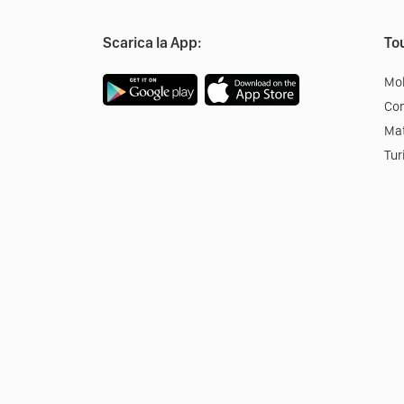
Scarica la App:
Tou
Mob
Co
Mat
Tur