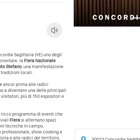
ncordia Sagittaria (VE) uno degli
orientale: la
Fiera Nazionale
nto Stefano
, una manifestazione
tradizioni locali.
 e ancor prima alle radici
no a diventare una delle principali
visitatori, più di 150 espositori e
un ricco programma di eventi che
viali
Fiera
si alternano spazi
oni tecniche in campo,
o professionale, show cooking e
ia e alle radici del territorio,
30023
Concordia Sagitt