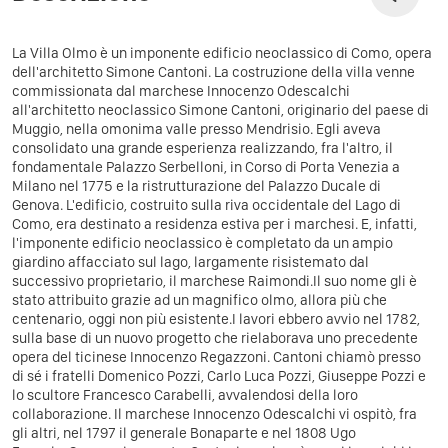
La Villa Olmo è un imponente edificio neoclassico di Como, opera
dell'architetto Simone Cantoni.
La costruzione della villa venne
commissionata dal marchese Innocenzo Odescalchi
all'architetto neoclassico Simone Cantoni, originario del paese di
Muggio, nella omonima valle presso Mendrisio. Egli aveva
consolidato una grande esperienza realizzando, fra l'altro, il
fondamentale Palazzo Serbelloni, in Corso di Porta Venezia a
Milano nel 1775 e la ristrutturazione del Palazzo Ducale di
Genova.
L'edificio, costruito sulla riva occidentale del Lago di
Como, era destinato a residenza estiva per i marchesi. E, infatti,
l'imponente edificio neoclassico è completato da un ampio
giardino affacciato sul lago, largamente risistemato dal
successivo proprietario, il marchese Raimondi.
Il suo nome gli è
stato attribuito grazie ad un magnifico olmo, allora più che
centenario, oggi non più esistente.
I lavori ebbero avvio nel 1782,
sulla base di un nuovo progetto che rielaborava uno precedente
opera del ticinese Innocenzo Regazzoni. Cantoni chiamò presso
di sé i fratelli Domenico Pozzi, Carlo Luca Pozzi, Giuseppe Pozzi e
lo scultore Francesco Carabelli, avvalendosi della loro
collaborazione.
Il marchese Innocenzo Odescalchi vi ospitò, fra
gli altri, nel 1797 il generale Bonaparte e nel 1808 Ugo