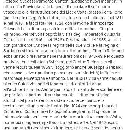
Foscolo.
Successivamente, Cantoni guadagnò nuovi incarichi in
città ed in Provincia: vale la pena di ricordare il seminario
vescovile e la ristrutturazione del Liceo Volta, presso Porta Torre
(per il quale disegnò, fra l'altro, il salone della biblioteca, nel 1811
e, nel 1816, la facciata).
Nel 1824, con la morte di Innocenzo
Odescalchi, la dimora passò in eredità al marchese Giorgio
Raimondi.
Per tre volte ospitò la visita degli imperatori d'Austria,
Francesco II nel 1816 e nel 1826 e Ferdinando I nel 1838, accolti
con grandi onori. Anche la regina delle due Sicilie e la regina di
Sardegna vi trovarono accoglienza.
Il marchese Giorgio Raimondi
ebbe un ruolo rilevante nelle insurrezioni del 1848-49. Per questo
motivo venne esiliato in Svizzera, nel Canton Ticino, e la villa
venne requisita.
Nel 1859 vi soggiornò anche Giuseppe Garibaldi,
che sposò (salvo ripudiarla poco dopo per infedeltà) la figlia del
marchese, Giuseppina Raimondo.
Nel 1883 la villa venne ceduta
al duca Guido Visconti di Modrone. I duchi affidarono
all'architetto Emilio Alemagna l'abbattimento delle scuderie e di
un portico, l'apertura di due balconate, il rifacimento degli
stucchi del pian terreno, la sistemazione del parco e la
costruzione di un piccolo teatro.
Nel 1924 venne acquisita dal
Comune di Como, che vi ha ospitato, negli anni, l'Esposizione
Internazionale per il centenario della morte di Alessandro Volta,
numerosi congressi, spettacoli, mostre d'arte. Nel 1970 ospitò
una puntata di Giochi senza frontiere. Dal 1982 è sede del Centro