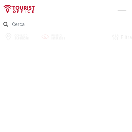
COMELICO
PUNTI DI
Filtra
SUPERIORE
INTERESSE
PERCORSI
EVENTI