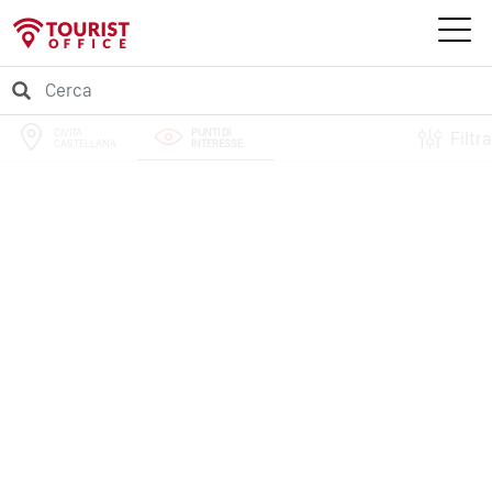
CIVITA
PUNTI DI
Filtra
CASTELLANA
INTERESSE
PERCORSI
EVENTI